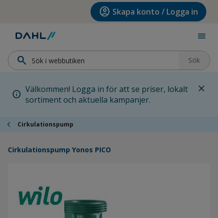
Hoppa till menyn
Hoppa till huvudinnehållet
Hoppa till sidfoten
account_circle
Skapa konto / Logga in
menu
search
Sök
close
Välkommen! Logga in för att se priser, lokalt
info
sortiment och aktuella kampanjer.
chevron_left
Cirkulationspump
Cirkulationspump Yonos PICO