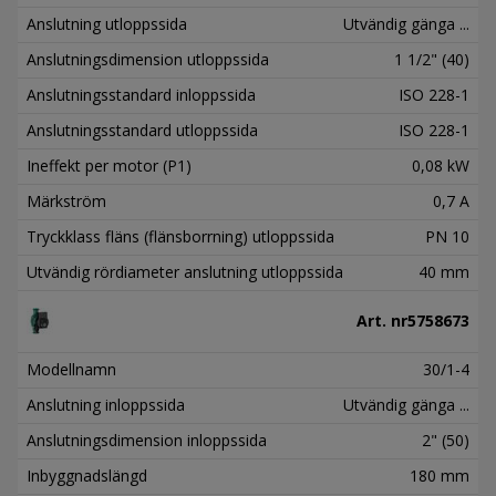
Anslutning utloppssida
Utvändig gänga ...
Anslutningsdimension utloppssida
1 1/2" (40)
Anslutningsstandard inloppssida
ISO 228-1
Anslutningsstandard utloppssida
ISO 228-1
Ineffekt per motor (P1)
0,08 kW
Märkström
0,7 A
Tryckklass fläns (flänsborrning) utloppssida
PN 10
Utvändig rördiameter anslutning utloppssida
40 mm
Art. nr
5758673
Modellnamn
30/1-4
Anslutning inloppssida
Utvändig gänga ...
Anslutningsdimension inloppssida
2" (50)
Inbyggnadslängd
180 mm