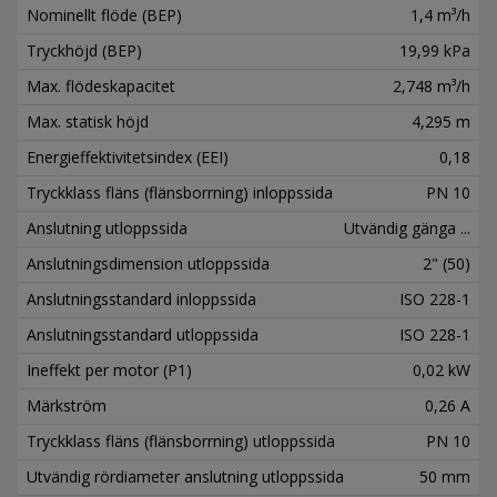
Nominellt flöde (BEP)
1,4 m³/h
Tryckhöjd (BEP)
19,99 kPa
Max. flödeskapacitet
2,748 m³/h
Max. statisk höjd
4,295 m
Energieffektivitetsindex (EEI)
0,18
Tryckklass fläns (flänsborrning) inloppssida
PN 10
Anslutning utloppssida
Utvändig gänga ...
Anslutningsdimension utloppssida
2" (50)
Anslutningsstandard inloppssida
ISO 228-1
Anslutningsstandard utloppssida
ISO 228-1
Ineffekt per motor (P1)
0,02 kW
Märkström
0,26 A
Tryckklass fläns (flänsborrning) utloppssida
PN 10
Utvändig rördiameter anslutning utloppssida
50 mm