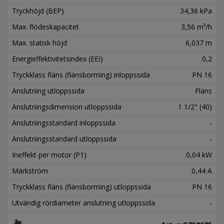
Tryckhöjd (BEP)
34,36 kPa
Max. flödeskapacitet
3,56 m³/h
Max. statisk höjd
6,037 m
Energieffektivitetsindex (EEI)
0,2
Tryckklass fläns (flänsborrning) inloppssida
PN 16
Anslutning utloppssida
Fläns
Anslutningsdimension utloppssida
1 1/2" (40)
Anslutningsstandard inloppssida
-
Anslutningsstandard utloppssida
-
Ineffekt per motor (P1)
0,04 kW
Märkström
0,44 A
Tryckklass fläns (flänsborrning) utloppssida
PN 16
Utvändig rördiameter anslutning utloppssida
-