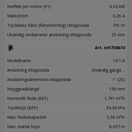
Ineffekt per motor (P1)
0,02 kW
Märkström
0,26 A
Tryckklass fläns (flänsborrning) utloppssida
PN 10
Utvändig rördiameter anslutning utloppssida
25 mm
Art. nr
5758674
Modellnamn
15/1-6
Anslutning inloppssida
Utvändig gänga ...
Anslutningsdimension inloppssida
1" (25)
Inbyggnadslängd
130 mm
Nominellt flöde (BEP)
1,791 m³/h
Tryckhöjd (BEP)
34,36 kPa
Max. flödeskapacitet
3,56 m³/h
Max. statisk höjd
6,037 m