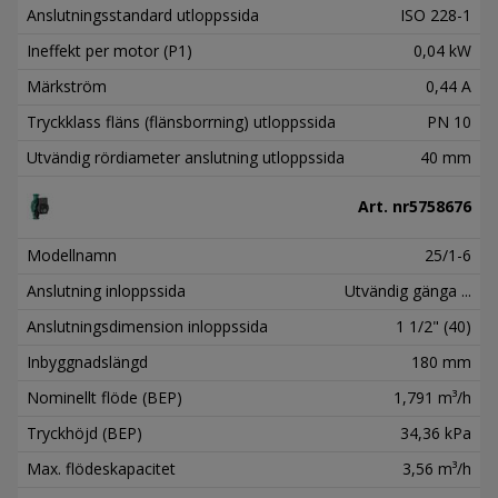
Anslutningsstandard utloppssida
ISO 228-1
Ineffekt per motor (P1)
0,04 kW
Märkström
0,44 A
Tryckklass fläns (flänsborrning) utloppssida
PN 10
Utvändig rördiameter anslutning utloppssida
40 mm
Art. nr
5758676
Modellnamn
25/1-6
Anslutning inloppssida
Utvändig gänga ...
Anslutningsdimension inloppssida
1 1/2" (40)
Inbyggnadslängd
180 mm
Nominellt flöde (BEP)
1,791 m³/h
Tryckhöjd (BEP)
34,36 kPa
Max. flödeskapacitet
3,56 m³/h