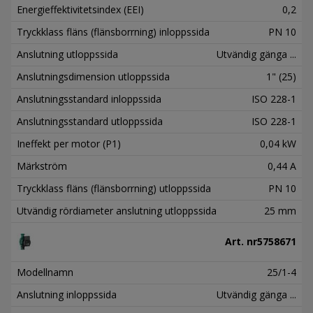
Energieffektivitetsindex (EEI)
0,2
Tryckklass fläns (flänsborrning) inloppssida
PN 10
Anslutning utloppssida
Utvändig gänga ...
Anslutningsdimension utloppssida
1" (25)
Anslutningsstandard inloppssida
ISO 228-1
Anslutningsstandard utloppssida
ISO 228-1
Ineffekt per motor (P1)
0,04 kW
Märkström
0,44 A
Tryckklass fläns (flänsborrning) utloppssida
PN 10
Utvändig rördiameter anslutning utloppssida
25 mm
Art. nr
5758671
Modellnamn
25/1-4
Anslutning inloppssida
Utvändig gänga ...