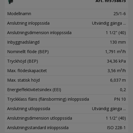
Art. nr
5758675
Modellnamn
25/1-6
Anslutning inloppssida
Utvändig gänga ...
Anslutningsdimension inloppssida
1 1/2" (40)
Inbyggnadslängd
130 mm
Nominellt flöde (BEP)
1,791 m³/h
Tryckhöjd (BEP)
34,36 kPa
Max. flödeskapacitet
3,56 m³/h
Max. statisk höjd
6,037 m
Energieffektivitetsindex (EEI)
0,2
Tryckklass fläns (flänsborrning) inloppssida
PN 10
Anslutning utloppssida
Utvändig gänga ...
Anslutningsdimension utloppssida
1 1/2" (40)
Anslutningsstandard inloppssida
ISO 228-1