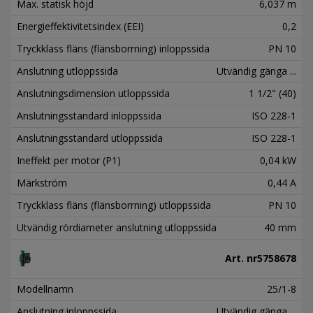
Max. statisk höjd
6,037 m
Energieffektivitetsindex (EEI)
0,2
Tryckklass fläns (flänsborrning) inloppssida
PN 10
Anslutning utloppssida
Utvändig gänga ...
Anslutningsdimension utloppssida
1 1/2" (40)
Anslutningsstandard inloppssida
ISO 228-1
Anslutningsstandard utloppssida
ISO 228-1
Ineffekt per motor (P1)
0,04 kW
Märkström
0,44 A
Tryckklass fläns (flänsborrning) utloppssida
PN 10
Utvändig rördiameter anslutning utloppssida
40 mm
Art. nr
5758678
Modellnamn
25/1-8
Anslutning inloppssida
Utvändig gänga ...