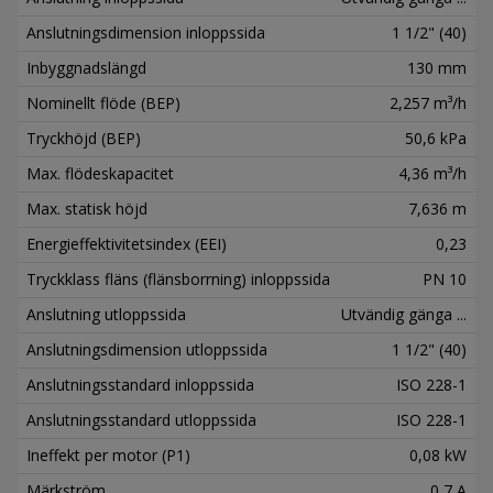
Anslutningsdimension inloppssida
1 1/2" (40)
Inbyggnadslängd
130 mm
Nominellt flöde (BEP)
2,257 m³/h
Tryckhöjd (BEP)
50,6 kPa
Max. flödeskapacitet
4,36 m³/h
Max. statisk höjd
7,636 m
Energieffektivitetsindex (EEI)
0,23
Tryckklass fläns (flänsborrning) inloppssida
PN 10
Anslutning utloppssida
Utvändig gänga ...
Anslutningsdimension utloppssida
1 1/2" (40)
Anslutningsstandard inloppssida
ISO 228-1
Anslutningsstandard utloppssida
ISO 228-1
Ineffekt per motor (P1)
0,08 kW
Märkström
0,7 A