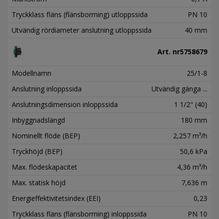
Tryckklass fläns (flänsborrning) utloppssida
PN 10
Utvändig rördiameter anslutning utloppssida
40 mm
Art. nr
5758679
Modellnamn
25/1-8
Anslutning inloppssida
Utvändig gänga ...
Anslutningsdimension inloppssida
1 1/2" (40)
Inbyggnadslängd
180 mm
Nominellt flöde (BEP)
2,257 m³/h
Tryckhöjd (BEP)
50,6 kPa
Max. flödeskapacitet
4,36 m³/h
Max. statisk höjd
7,636 m
Energieffektivitetsindex (EEI)
0,23
Tryckklass fläns (flänsborrning) inloppssida
PN 10