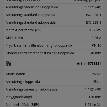
Anslutningsdimension utloppssida
1 1/2" (40)
Anslutningsstandard inloppssida
ISO 228-1
Anslutningsstandard utloppssida
ISO 228-1
Ineffekt per motor (P1)
0,02 kW
Märkström
0,26 A
Tryckklass fläns (flänsborrning) utloppssida
PN 10
Utvändig rördiameter anslutning utloppssida
40 mm
Art. nr
5758834
Modellnamn
25/1-6
Anslutning inloppssida
Fläns
Anslutningsdimension inloppssida
1 1/2" (40)
Inbyggnadslängd
120 mm
Nominellt flöde (BEP)
1,791 m³/h