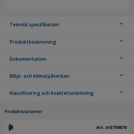
expand_more
Teknisk specifikation
expand_more
Produktbeskrivning
expand_more
Dokumentation
expand_more
Miljö- och klimatpåverkan
expand_more
Klassificering och kvalitetsmärkning
Produktvarianter
Art. nr
5758670