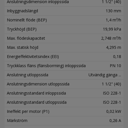
Anslutningsdimension inloppssida
1 1/2" (40)
Inbyggnadslängd
130 mm
Nominellt flöde (BEP)
1,4 m³/h
Tryckhöjd (BEP)
19,99 kPa
Max. flödeskapacitet
2,748 m³/h
Max. statisk höjd
4,295 m
Energieffektivitetsindex (EEI)
0,18
Tryckklass fläns (flänsborrning) inloppssida
PN 10
Anslutning utloppssida
Utvändig gänga ...
Anslutningsdimension utloppssida
1 1/2" (40)
Anslutningsstandard inloppssida
ISO 228-1
Anslutningsstandard utloppssida
ISO 228-1
Ineffekt per motor (P1)
0,02 kW
Märkström
0,26 A