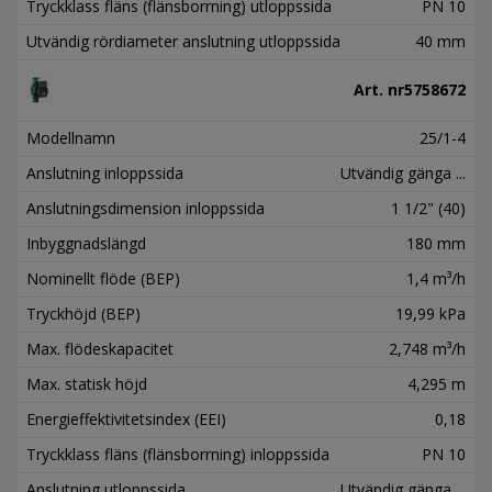
Tryckklass fläns (flänsborrning) utloppssida
PN 10
Utvändig rördiameter anslutning utloppssida
40 mm
Art. nr
5758672
Modellnamn
25/1-4
Anslutning inloppssida
Utvändig gänga ...
Anslutningsdimension inloppssida
1 1/2" (40)
Inbyggnadslängd
180 mm
Nominellt flöde (BEP)
1,4 m³/h
Tryckhöjd (BEP)
19,99 kPa
Max. flödeskapacitet
2,748 m³/h
Max. statisk höjd
4,295 m
Energieffektivitetsindex (EEI)
0,18
Tryckklass fläns (flänsborrning) inloppssida
PN 10
Anslutning utloppssida
Utvändig gänga ...