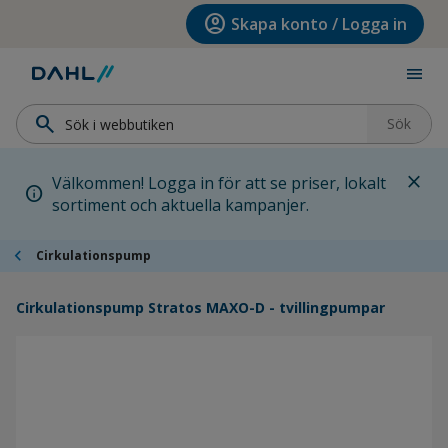
Hoppa till menyn
Hoppa till huvudinnehållet
Hoppa till sidfoten
account_circle
Skapa konto / Logga in
menu
search
Sök
close
Välkommen! Logga in för att se priser, lokalt
info
sortiment och aktuella kampanjer.
chevron_left
Cirkulationspump
Cirkulationspump Stratos MAXO-D - tvillingpumpar