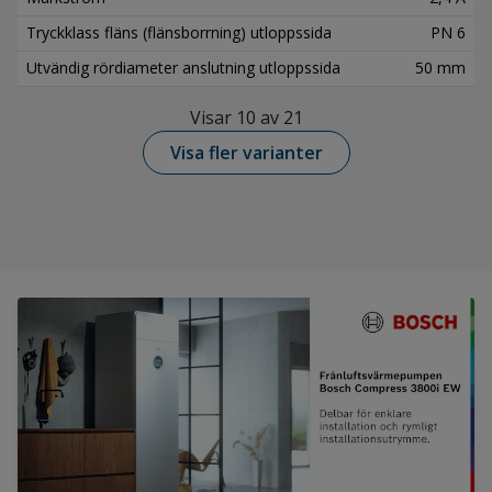
Tryckklass fläns (flänsborrning) utloppssida
PN 6
Utvändig rördiameter anslutning utloppssida
50 mm
Visar 10 av 21
Visa fler varianter