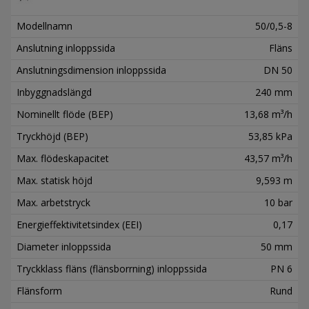
Modellnamn
50/0,5-8
Anslutning inloppssida
Fläns
Anslutningsdimension inloppssida
DN 50
Inbyggnadslängd
240 mm
Nominellt flöde (BEP)
13,68 m³/h
Tryckhöjd (BEP)
53,85 kPa
Max. flödeskapacitet
43,57 m³/h
Max. statisk höjd
9,593 m
Max. arbetstryck
10 bar
Energieffektivitetsindex (EEI)
0,17
Diameter inloppssida
50 mm
Tryckklass fläns (flänsborrning) inloppssida
PN 6
Flänsform
Rund