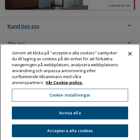
expand_more
Kund hos oss
expand_more
Om oss
Genom att klicka på "acceptera alla cookies" samtycker
du till lagring av cookies på din enhet för att förbättra
expand_more
Följ Dahl
navigeringen på webbplatsen, analysera webbplatsens
användning och anpassa annonsering efter
surfbeteende tillsammans med våra
annonspartners.
Vår Cookie-policy.
Dahl Sverige AB
Cookie-inställningar
Box 11076, 161 11 BROMMA
Tel:
08-583 595 00
Avvisa alla
Acceptera alla cookies