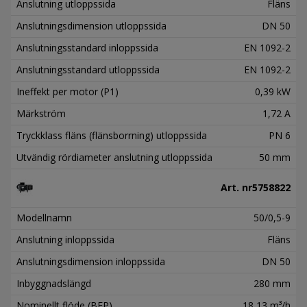
Anslutning utloppssida
Fläns
Anslutningsdimension utloppssida
DN 50
Anslutningsstandard inloppssida
EN 1092-2
Anslutningsstandard utloppssida
EN 1092-2
Ineffekt per motor (P1)
0,39 kW
Märkström
1,72 A
Tryckklass fläns (flänsborrning) utloppssida
PN 6
Utvändig rördiameter anslutning utloppssida
50 mm
Art. nr
5758822
Modellnamn
50/0,5-9
Anslutning inloppssida
Fläns
Anslutningsdimension inloppssida
DN 50
Inbyggnadslängd
280 mm
Nominellt flöde (BEP)
18,13 m³/h