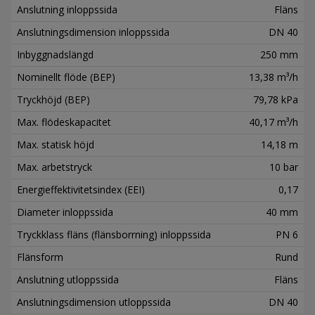
Anslutning inloppssida
Fläns
Anslutningsdimension inloppssida
DN 40
Inbyggnadslängd
250 mm
Nominellt flöde (BEP)
13,38 m³/h
Tryckhöjd (BEP)
79,78 kPa
Max. flödeskapacitet
40,17 m³/h
Max. statisk höjd
14,18 m
Max. arbetstryck
10 bar
Energieffektivitetsindex (EEI)
0,17
Diameter inloppssida
40 mm
Tryckklass fläns (flänsborrning) inloppssida
PN 6
Flänsform
Rund
Anslutning utloppssida
Fläns
Anslutningsdimension utloppssida
DN 40