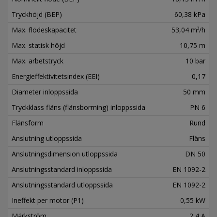
Tryckhöjd (BEP)
60,38 kPa
Max. flödeskapacitet
53,04 m³/h
Max. statisk höjd
10,75 m
Max. arbetstryck
10 bar
Energieffektivitetsindex (EEI)
0,17
Diameter inloppssida
50 mm
Tryckklass fläns (flänsborrning) inloppssida
PN 6
Flänsform
Rund
Anslutning utloppssida
Fläns
Anslutningsdimension utloppssida
DN 50
Anslutningsstandard inloppssida
EN 1092-2
Anslutningsstandard utloppssida
EN 1092-2
Ineffekt per motor (P1)
0,55 kW
Märkström
2,4 A