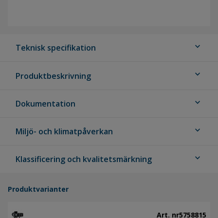
expand_more
Teknisk specifikation
expand_more
Produktbeskrivning
expand_more
Dokumentation
expand_more
Miljö- och klimatpåverkan
expand_more
Klassificering och kvalitetsmärkning
Produktvarianter
Art. nr
5758815