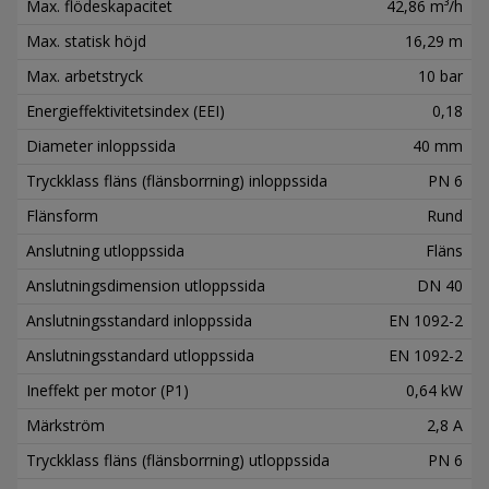
Max. flödeskapacitet
42,86 m³/h
Max. statisk höjd
16,29 m
Max. arbetstryck
10 bar
Energieffektivitetsindex (EEI)
0,18
Diameter inloppssida
40 mm
Tryckklass fläns (flänsborrning) inloppssida
PN 6
Flänsform
Rund
Anslutning utloppssida
Fläns
Anslutningsdimension utloppssida
DN 40
Anslutningsstandard inloppssida
EN 1092-2
Anslutningsstandard utloppssida
EN 1092-2
Ineffekt per motor (P1)
0,64 kW
Märkström
2,8 A
Tryckklass fläns (flänsborrning) utloppssida
PN 6