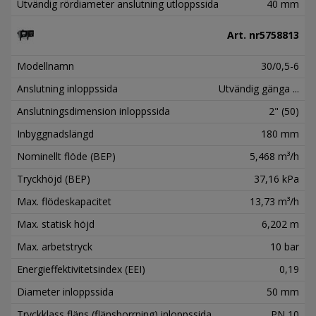
Utvändig rördiameter anslutning utloppssida
40 mm
Art. nr
5758813
Modellnamn
30/0,5-6
Anslutning inloppssida
Utvändig gänga ...
Anslutningsdimension inloppssida
2" (50)
Inbyggnadslängd
180 mm
Nominellt flöde (BEP)
5,468 m³/h
Tryckhöjd (BEP)
37,16 kPa
Max. flödeskapacitet
13,73 m³/h
Max. statisk höjd
6,202 m
Max. arbetstryck
10 bar
Energieffektivitetsindex (EEI)
0,19
Diameter inloppssida
50 mm
Tryckklass fläns (flänsborrning) inloppssida
PN 10