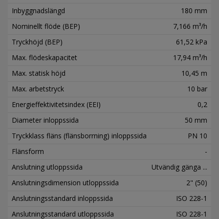
Inbyggnadslängd
180 mm
Nominellt flöde (BEP)
7,166 m³/h
Tryckhöjd (BEP)
61,52 kPa
Max. flödeskapacitet
17,94 m³/h
Max. statisk höjd
10,45 m
Max. arbetstryck
10 bar
Energieffektivitetsindex (EEI)
0,2
Diameter inloppssida
50 mm
Tryckklass fläns (flänsborrning) inloppssida
PN 10
Flänsform
-
Anslutning utloppssida
Utvändig gänga ...
Anslutningsdimension utloppssida
2" (50)
Anslutningsstandard inloppssida
ISO 228-1
Anslutningsstandard utloppssida
ISO 228-1