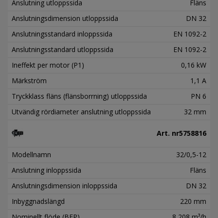
Anslutning utloppssida
Fläns
Anslutningsdimension utloppssida
DN 32
Anslutningsstandard inloppssida
EN 1092-2
Anslutningsstandard utloppssida
EN 1092-2
Ineffekt per motor (P1)
0,16 kW
Märkström
1,1 A
Tryckklass fläns (flänsborrning) utloppssida
PN 6
Utvändig rördiameter anslutning utloppssida
32 mm
Art. nr
5758816
Modellnamn
32/0,5-12
Anslutning inloppssida
Fläns
Anslutningsdimension inloppssida
DN 32
Inbyggnadslängd
220 mm
Nominellt flöde (BEP)
8,208 m³/h