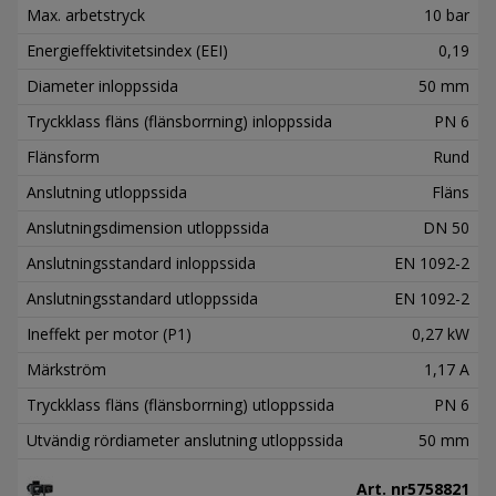
Max. arbetstryck
10 bar
Energieffektivitetsindex (EEI)
0,19
Diameter inloppssida
50 mm
Tryckklass fläns (flänsborrning) inloppssida
PN 6
Flänsform
Rund
Anslutning utloppssida
Fläns
Anslutningsdimension utloppssida
DN 50
Anslutningsstandard inloppssida
EN 1092-2
Anslutningsstandard utloppssida
EN 1092-2
Ineffekt per motor (P1)
0,27 kW
Märkström
1,17 A
Tryckklass fläns (flänsborrning) utloppssida
PN 6
Utvändig rördiameter anslutning utloppssida
50 mm
Art. nr
5758821