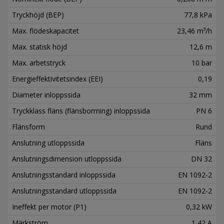
Tryckhöjd (BEP)
77,8 kPa
Max. flödeskapacitet
23,46 m³/h
Max. statisk höjd
12,6 m
Max. arbetstryck
10 bar
Energieffektivitetsindex (EEI)
0,19
Diameter inloppssida
32 mm
Tryckklass fläns (flänsborrning) inloppssida
PN 6
Flänsform
Rund
Anslutning utloppssida
Fläns
Anslutningsdimension utloppssida
DN 32
Anslutningsstandard inloppssida
EN 1092-2
Anslutningsstandard utloppssida
EN 1092-2
Ineffekt per motor (P1)
0,32 kW
Märkström
1,42 A