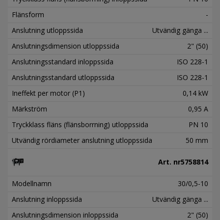
Flänsform
-
Anslutning utloppssida
Utvändig gänga ...
Anslutningsdimension utloppssida
2" (50)
Anslutningsstandard inloppssida
ISO 228-1
Anslutningsstandard utloppssida
ISO 228-1
Ineffekt per motor (P1)
0,14 kW
Märkström
0,95 A
Tryckklass fläns (flänsborrning) utloppssida
PN 10
Utvändig rördiameter anslutning utloppssida
50 mm
Art. nr
5758814
Modellnamn
30/0,5-10
Anslutning inloppssida
Utvändig gänga ...
Anslutningsdimension inloppssida
2" (50)