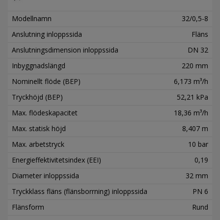
Modellnamn
32/0,5-8
Anslutning inloppssida
Fläns
Anslutningsdimension inloppssida
DN 32
Inbyggnadslängd
220 mm
Nominellt flöde (BEP)
6,173 m³/h
Tryckhöjd (BEP)
52,21 kPa
Max. flödeskapacitet
18,36 m³/h
Max. statisk höjd
8,407 m
Max. arbetstryck
10 bar
Energieffektivitetsindex (EEI)
0,19
Diameter inloppssida
32 mm
Tryckklass fläns (flänsborrning) inloppssida
PN 6
Flänsform
Rund