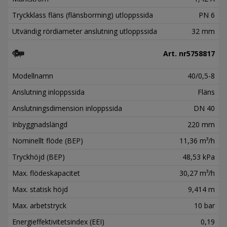
Tryckklass fläns (flänsborrning) utloppssida
PN 6
Utvändig rördiameter anslutning utloppssida
32 mm
Art. nr
5758817
Modellnamn
40/0,5-8
Anslutning inloppssida
Fläns
Anslutningsdimension inloppssida
DN 40
Inbyggnadslängd
220 mm
Nominellt flöde (BEP)
11,36 m³/h
Tryckhöjd (BEP)
48,53 kPa
Max. flödeskapacitet
30,27 m³/h
Max. statisk höjd
9,414 m
Max. arbetstryck
10 bar
Energieffektivitetsindex (EEI)
0,19