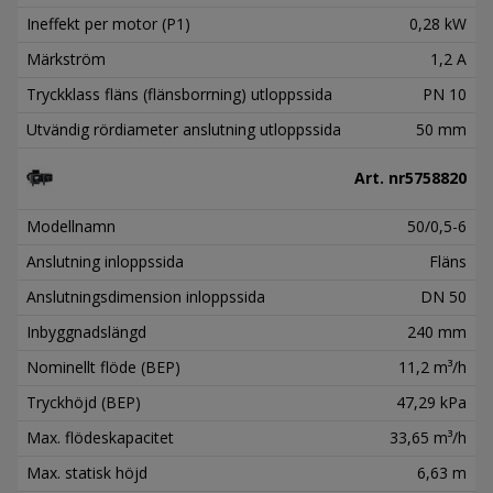
Ineffekt per motor (P1)
0,28 kW
Märkström
1,2 A
Tryckklass fläns (flänsborrning) utloppssida
PN 10
Utvändig rördiameter anslutning utloppssida
50 mm
Art. nr
5758820
Modellnamn
50/0,5-6
Anslutning inloppssida
Fläns
Anslutningsdimension inloppssida
DN 50
Inbyggnadslängd
240 mm
Nominellt flöde (BEP)
11,2 m³/h
Tryckhöjd (BEP)
47,29 kPa
Max. flödeskapacitet
33,65 m³/h
Max. statisk höjd
6,63 m