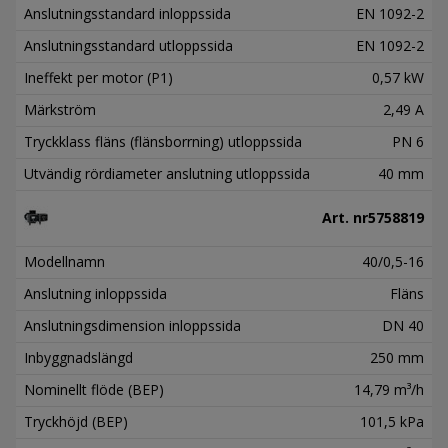
Anslutningsstandard inloppssida
EN 1092-2
Anslutningsstandard utloppssida
EN 1092-2
Ineffekt per motor (P1)
0,57 kW
Märkström
2,49 A
Tryckklass fläns (flänsborrning) utloppssida
PN 6
Utvändig rördiameter anslutning utloppssida
40 mm
Art. nr
5758819
Modellnamn
40/0,5-16
Anslutning inloppssida
Fläns
Anslutningsdimension inloppssida
DN 40
Inbyggnadslängd
250 mm
Nominellt flöde (BEP)
14,79 m³/h
Tryckhöjd (BEP)
101,5 kPa