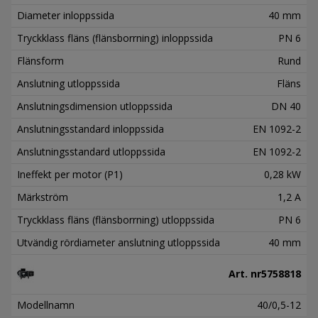
Diameter inloppssida
40 mm
Tryckklass fläns (flänsborrning) inloppssida
PN 6
Flänsform
Rund
Anslutning utloppssida
Fläns
Anslutningsdimension utloppssida
DN 40
Anslutningsstandard inloppssida
EN 1092-2
Anslutningsstandard utloppssida
EN 1092-2
Ineffekt per motor (P1)
0,28 kW
Märkström
1,2 A
Tryckklass fläns (flänsborrning) utloppssida
PN 6
Utvändig rördiameter anslutning utloppssida
40 mm
Art. nr
5758818
Modellnamn
40/0,5-12