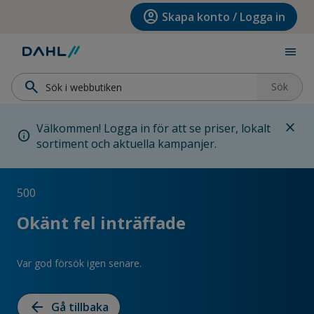
Hoppa till menyn
Hoppa till huvudinnehållet
Hoppa till sidfoten
account_circle
Skapa konto / Logga in
menu
search
Sök
close
Välkommen! Logga in för att se priser, lokalt
info
sortiment och aktuella kampanjer.
500
Okänt fel inträffade
Var god försök igen senare.
arrow_back
Gå tillbaka