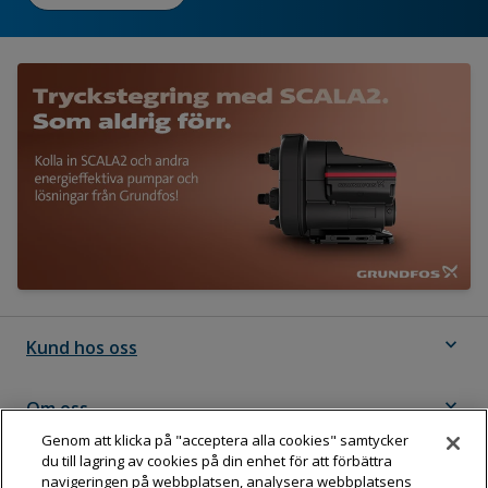
expand_more
Kund hos oss
expand_more
Om oss
Genom att klicka på "acceptera alla cookies" samtycker
du till lagring av cookies på din enhet för att förbättra
expand_more
Följ Dahl
navigeringen på webbplatsen, analysera webbplatsens