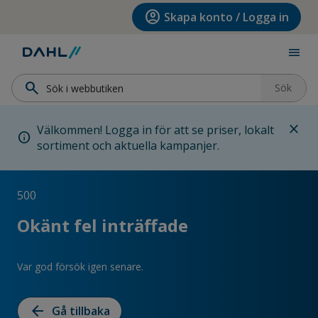
Hoppa till menyn
Hoppa till huvudinnehållet
Hoppa till sidfoten
account_circle
Skapa konto / Logga in
menu
search
Sök
close
Välkommen! Logga in för att se priser, lokalt
info
sortiment och aktuella kampanjer.
500
Okänt fel inträffade
Var god försök igen senare.
arrow_back
Gå tillbaka