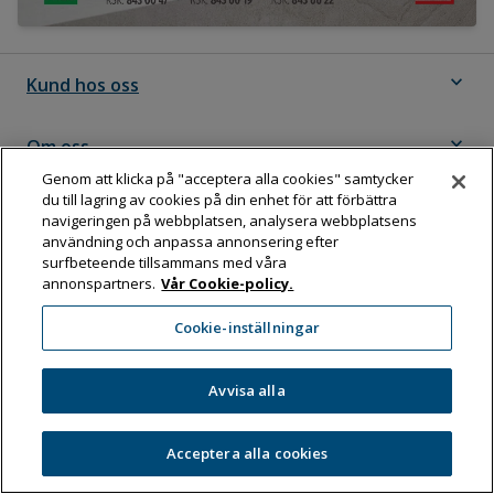
expand_more
Kund hos oss
expand_more
Om oss
Genom att klicka på "acceptera alla cookies" samtycker
du till lagring av cookies på din enhet för att förbättra
expand_more
Följ Dahl
navigeringen på webbplatsen, analysera webbplatsens
användning och anpassa annonsering efter
surfbeteende tillsammans med våra
annonspartners.
Vår Cookie-policy.
Dahl Sverige AB
Cookie-inställningar
Box 11076, 161 11 BROMMA
Tel:
08-583 595 00
Avvisa alla
Acceptera alla cookies