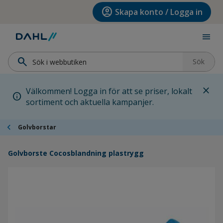
Hoppa till menyn
Hoppa till huvudinnehållet
Hoppa till sidfoten
account_circle
Skapa konto / Logga in
menu
search
Sök
close
Välkommen! Logga in för att se priser, lokalt
info
sortiment och aktuella kampanjer.
chevron_left
Golvborstar
Golvborste Cocosblandning plastrygg