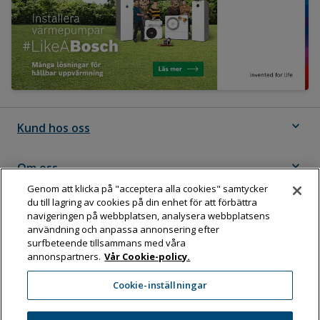
expand_more
Kund hos oss
expand_more
Om oss
Genom att klicka på "acceptera alla cookies" samtycker
du till lagring av cookies på din enhet för att förbättra
expand_more
Följ Dahl
navigeringen på webbplatsen, analysera webbplatsens
användning och anpassa annonsering efter
surfbeteende tillsammans med våra
annonspartners.
Vår Cookie-policy.
Dahl Sverige AB
Cookie-inställningar
Box 11076, 161 11 BROMMA
Tel:
08-583 595 00