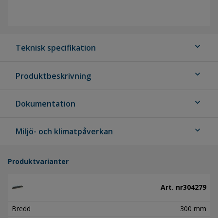
expand_more
Teknisk specifikation
expand_more
Produktbeskrivning
expand_more
Dokumentation
expand_more
Miljö- och klimatpåverkan
Produktvarianter
Art. nr
304279
Bredd
300 mm